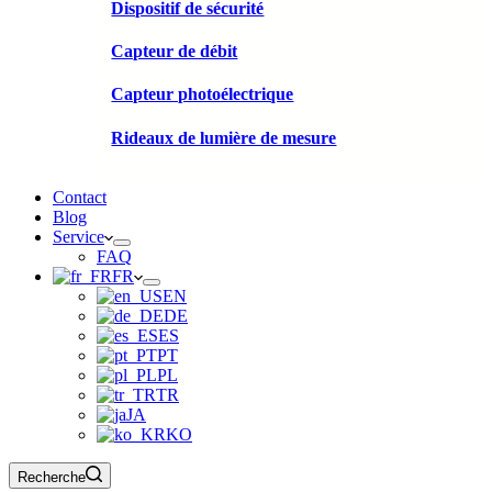
Dispositif de sécurité
Capteur de débit
Capteur photoélectrique
Rideaux de lumière de mesure
Contact
Blog
Service
FAQ
FR
EN
DE
ES
PT
PL
TR
JA
KO
Recherche