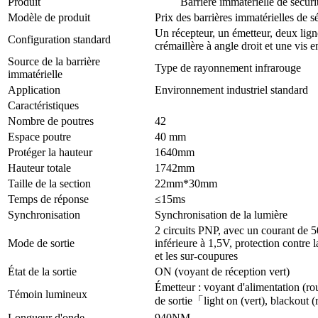
Produit
Barrière immatérielle de sécurit
Modèle de produit
Prix des barrières immatérielles de
Un récepteur, un émetteur, deux lig
Configuration standard
crémaillère à angle droit et une vis 
Source de la barrière
Type de rayonnement infrarouge
immatérielle
Application
Environnement industriel standard
Caractéristiques
Nombre de poutres
42
Espace poutre
40 mm
Protéger la hauteur
1640mm
Hauteur totale
1742mm
Taille de la section
22mm*30mm
Temps de réponse
≤15ms
Synchronisation
Synchronisation de la lumière
2 circuits PNP, avec un courant de 
Mode de sortie
inférieure à 1,5V, protection contre la
et les sur-coupures
État de la sortie
ON (voyant de réception vert)
Émetteur : voyant d'alimentation (rou
Témoin lumineux
de sortie「light on (vert), blackout (
Longueur d'onde
940NM