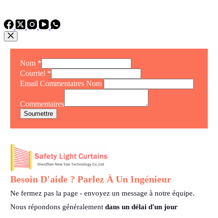
TEL : +86 15975011260
WhatsApp : +86 15975011260
Nom
*
Courriel
*
Email Commentaires Nom
Commentaires
Soumettre
Besoin D'aide ? Parlez À Un Ingénieur
Ne fermez pas la page - envoyez un message à notre équipe.
Nous répondons généralement
dans un délai d'un jour