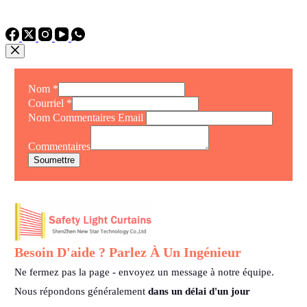
TEL : +86 15975011260
WhatsApp : +86 15975011260
Nom
*
Courriel
*
Nom Commentaires Email
Commentaires
Soumettre
Besoin D'aide ? Parlez À Un Ingénieur
Ne fermez pas la page - envoyez un message à notre équipe.
Nous répondons généralement
dans un délai d'un jour