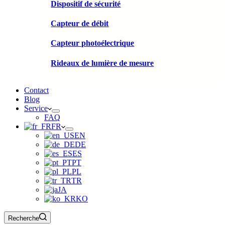
Dispositif de sécurité
Capteur de débit
Capteur photoélectrique
Rideaux de lumière de mesure
Contact
Blog
Service
FAQ
FR
EN
DE
ES
PT
PL
TR
JA
KO
Recherche