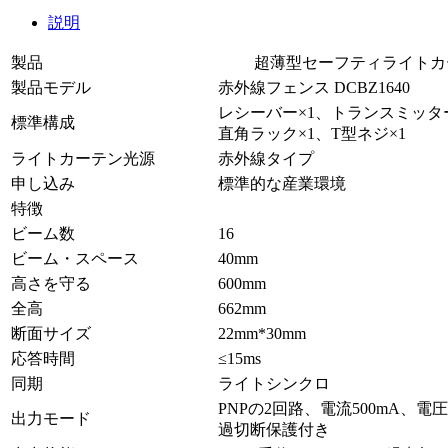
説明
製品
超薄型セーフティライトカ
製品モデル
赤外線フェンス DCBZ1640
レシーバー×1、トランスミッタ
標準構成
直角ラック×1、T型ネジ×1
ライトカーテン光源
赤外線タイプ
申し込み
標準的な産業環境
特徴
ビーム数
16
ビーム・スペース
40mm
高さを守る
600mm
全高
662mm
断面サイズ
22mm*30mm
応答時間
≤15ms
同期
ライトシンクロ
PNPの2回路、電流500mA、電
出力モード
過切断保護付き