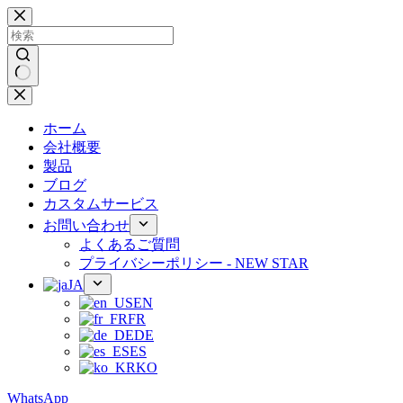
コ
ン
テ
ン
ツ
結
へ
果
ス
ホーム
な
キ
会社概要
し
ッ
製品
プ
ブログ
カスタムサービス
お問い合わせ
よくあるご質問
プライバシーポリシー - NEW STAR
JA
EN
FR
DE
ES
KO
WhatsApp