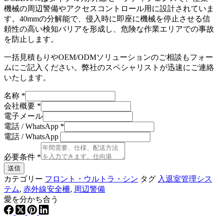
機械の周辺警備やアクセスコントロール用に設計されていま
す。40mmの分解能で、侵入時に即座に機械を停止させる信
頼性の高い検知バリアを形成し、危険な作業エリアでの事故
を防止します。
一括見積もりやOEM/ODMソリューションのご相談もフォー
ムにご記入ください。弊社のスペシャリストが迅速にご連絡
いたします。
名称
*
会社概要
*
電子メール
電話 / WhatsApp
*
電話 / WhatsApp
必要条件
*
送信
カテゴリー
フロント・ウルトラ・シン
タグ
入退室管理シス
テム
,
赤外線安全柵
,
周辺警備
愛を分かち合う