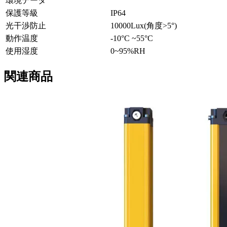
環境データ
保護等級
IP64
光干渉防止
10000Lux(角度>5°)
動作温度
-10°C ~55°C
使用湿度
0~95%RH
関連商品