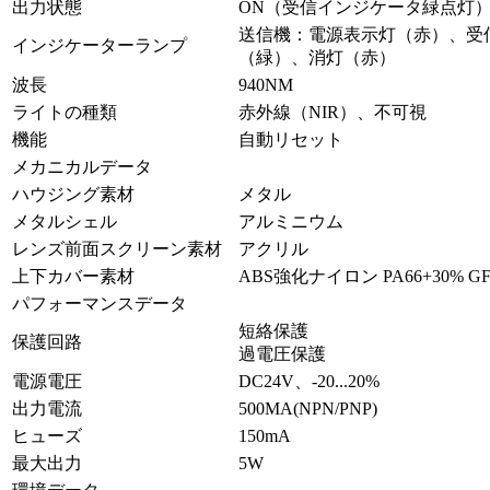
出力状態
ON（受信インジケータ緑点灯
送信機：電源表示灯（赤）、受
インジケーターランプ
（緑）、消灯（赤）
波長
940NM
ライトの種類
赤外線（NIR）、不可視
機能
自動リセット
メカニカルデータ
ハウジング素材
メタル
メタルシェル
アルミニウム
レンズ前面スクリーン素材
アクリル
上下カバー素材
ABS強化ナイロン PA66+30% G
パフォーマンスデータ
短絡保護
保護回路
過電圧保護
電源電圧
DC24V、-20...20%
出力電流
500MA(NPN/PNP)
ヒューズ
150mA
最大出力
5W