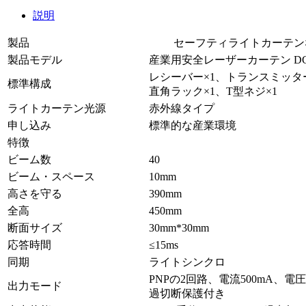
説明
製品
セーフティライトカーテン
製品モデル
産業用安全レーザーカーテン DGA
レシーバー×1、トランスミッタ
標準構成
直角ラック×1、T型ネジ×1
ライトカーテン光源
赤外線タイプ
申し込み
標準的な産業環境
特徴
ビーム数
40
ビーム・スペース
10mm
高さを守る
390mm
全高
450mm
断面サイズ
30mm*30mm
応答時間
≤15ms
同期
ライトシンクロ
PNPの2回路、電流500mA、電
出力モード
過切断保護付き