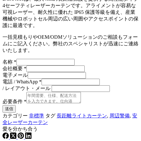
4セーフティレーザーカーテンです。アライメントが容易な
可視レーザー、耐久性に優れた IP65 保護等級を備え、産業
機械やロボットセル周辺の広い周囲やアクセスポイントの保
護に最適です。
一括見積もりやOEM/ODMソリューションのご相談もフォー
ムにご記入ください。弊社のスペシャリストが迅速にご連絡
いたします。
名称
*
会社概要
*
電子メール
電話 / WhatsApp
*
/ レイアウト・メール
必要条件
*
送信
カテゴリー
非標準
タグ
長距離ライトカーテン
,
周辺警備
,
安
全レーザーカーテン
愛を分かち合う