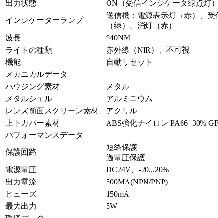
出力状態
ON（受信インジケータ緑点灯
送信機：電源表示灯（赤）、受
インジケーターランプ
（緑）、消灯（赤）
波長
940NM
ライトの種類
赤外線（NIR）、不可視
機能
自動リセット
メカニカルデータ
ハウジング素材
メタル
メタルシェル
アルミニウム
レンズ前面スクリーン素材
アクリル
上下カバー素材
ABS強化ナイロン PA66+30% G
パフォーマンスデータ
短絡保護
保護回路
過電圧保護
電源電圧
DC24V、-20...20%
出力電流
500MA(NPN/PNP)
ヒューズ
150mA
最大出力
5W