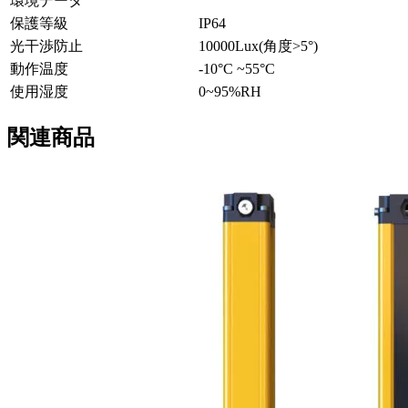
環境データ
保護等級
IP64
光干渉防止
10000Lux(角度>5°)
動作温度
-10°C ~55°C
使用湿度
0~95%RH
関連商品