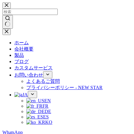
コ
ン
テ
ン
ツ
結
へ
果
ス
ホーム
な
キ
会社概要
し
ッ
製品
プ
ブログ
カスタムサービス
お問い合わせ
よくあるご質問
プライバシーポリシー - NEW STAR
JA
EN
FR
DE
ES
KO
WhatsApp