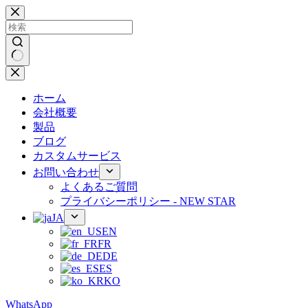
コ
ン
テ
ン
ツ
結
へ
果
ス
ホーム
な
キ
会社概要
し
ッ
製品
プ
ブログ
カスタムサービス
お問い合わせ
よくあるご質問
プライバシーポリシー - NEW STAR
JA
EN
FR
DE
ES
KO
WhatsApp