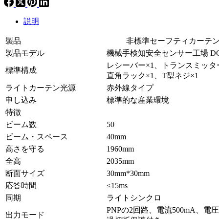
説明
製品
非標準セーフティカーテン
製品モデル
機械手検知安全センサー工場 DGA
レシーバー×1、トランスミッタ
標準構成
直角ラック×1、T型ネジ×1
ライトカーテン光源
赤外線タイプ
申し込み
標準的な産業環境
特徴
ビーム数
50
ビーム・スペース
40mm
高さを守る
1960mm
全高
2035mm
断面サイズ
30mm*30mm
応答時間
≤15ms
同期
ライトシンクロ
PNPの2回路、電流500mA、電
出力モード