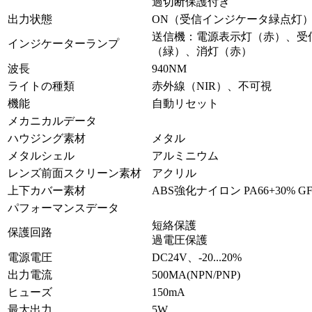
過切断保護付き
出力状態
ON（受信インジケータ緑点灯
送信機：電源表示灯（赤）、受
インジケーターランプ
（緑）、消灯（赤）
波長
940NM
ライトの種類
赤外線（NIR）、不可視
機能
自動リセット
メカニカルデータ
ハウジング素材
メタル
メタルシェル
アルミニウム
レンズ前面スクリーン素材
アクリル
上下カバー素材
ABS強化ナイロン PA66+30% G
パフォーマンスデータ
短絡保護
保護回路
過電圧保護
電源電圧
DC24V、-20...20%
出力電流
500MA(NPN/PNP)
ヒューズ
150mA
最大出力
5W