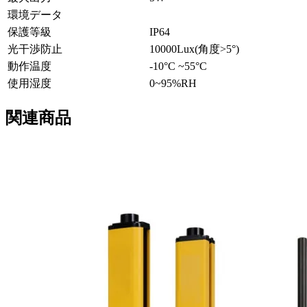
環境データ
保護等級
IP64
光干渉防止
10000Lux(角度>5°)
動作温度
-10°C ~55°C
使用湿度
0~95%RH
関連商品