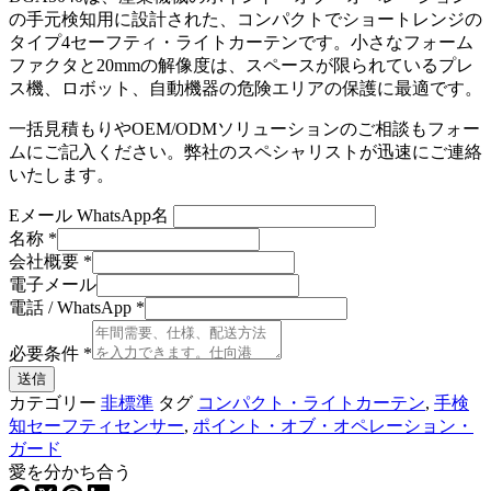
の手元検知用に設計された、コンパクトでショートレンジの
タイプ4セーフティ・ライトカーテンです。小さなフォーム
ファクタと20mmの解像度は、スペースが限られているプレ
ス機、ロボット、自動機器の危険エリアの保護に最適です。
一括見積もりやOEM/ODMソリューションのご相談もフォー
ムにご記入ください。弊社のスペシャリストが迅速にご連絡
いたします。
Eメール WhatsApp名
名称
*
会社概要
*
電子メール
電話 / WhatsApp
*
必要条件
*
送信
カテゴリー
非標準
タグ
コンパクト・ライトカーテン
,
手検
知セーフティセンサー
,
ポイント・オブ・オペレーション・
ガード
愛を分かち合う