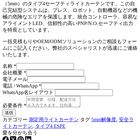
（5mm）のタイプ4セーフティライトカーテンです。この自
己完結型システムは、プレス、ロボット、自動機器などの機
械の危険なエリアを保護します。統合コントローラ、容易な
アライメントLED、信頼性の高いPNP/N.O.セーフティ出力
を特長としています。
一括見積もりやOEM/ODMソリューションのご相談もフォー
ムにご記入ください。弊社のスペシャリストが迅速にご連絡
いたします。
名称
*
会社概要
*
電子メール
電話 / WhatsApp
*
WhatsApp名レイアウト
必要条件
*
送信
カテゴリー
測定用ライトカーテン
タグ
5mm解像度
,
安全ラ
イトカーテン
,
タイプ4 ESPE
愛を分かち合う