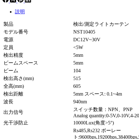
説明
製品
検出/測定ライトカーテン
モデル番号
NST10405
電源
DC12V~30V
定員
<5W
検出精度
5mm
ビームスペース
5mm
ビーム
104
検出高さ(mm)
515
全高(mm)
605
検出距離
5mm スペース: 0.1~4m
波長
940nm
スイッチ数量：NPN、PNP
出力信号
Analog quantity:0-5V,0-10V,4-
光干渉防止
10000Lux(角度>5°)
Rs485,Rs232 ボーレー
ト:9600bps,19200bps,38400bp