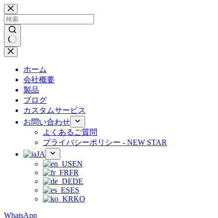
コ
ン
テ
ン
ツ
結
へ
果
ス
ホーム
な
キ
会社概要
し
ッ
製品
プ
ブログ
カスタムサービス
お問い合わせ
よくあるご質問
プライバシーポリシー - NEW STAR
JA
EN
FR
DE
ES
KO
WhatsApp