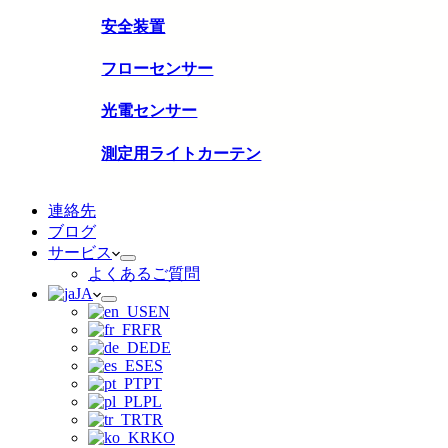
安全装置
フローセンサー
光電センサー
測定用ライトカーテン
連絡先
ブログ
サービス
よくあるご質問
JA
EN
FR
DE
ES
PT
PL
TR
KO