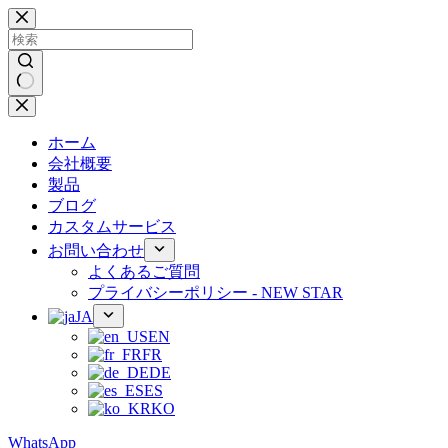
コ
ン
テ
ン
ツ
結
へ
果
ス
ホーム
な
キ
会社概要
し
ッ
製品
プ
ブログ
カスタムサービス
お問い合わせ
よくあるご質問
プライバシーポリシー - NEW STAR
JA
EN
FR
DE
ES
KO
WhatsApp