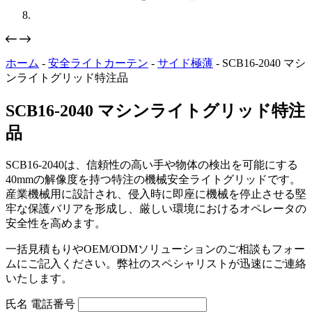
ホーム
-
安全ライトカーテン
-
サイド極薄
-
SCB16-2040 マシ
ンライトグリッド特注品
SCB16-2040 マシンライトグリッド特注
品
SCB16-2040は、信頼性の高い手や物体の検出を可能にする
40mmの解像度を持つ特注の機械安全ライトグリッドです。
産業機械用に設計され、侵入時に即座に機械を停止させる堅
牢な保護バリアを形成し、厳しい環境におけるオペレータの
安全性を高めます。
一括見積もりやOEM/ODMソリューションのご相談もフォー
ムにご記入ください。弊社のスペシャリストが迅速にご連絡
いたします。
氏名 電話番号