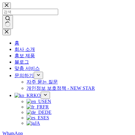
콘
텐
츠
로
건
결
너
과
뛰
홈
없
기
회사 소개
음
홍보 제품
블로그
맞춤 서비스
문의하기
자주 묻는 질문
개인정보 보호정책 - NEW STAR
KO
EN
FR
DE
ES
JA
WhatsApp