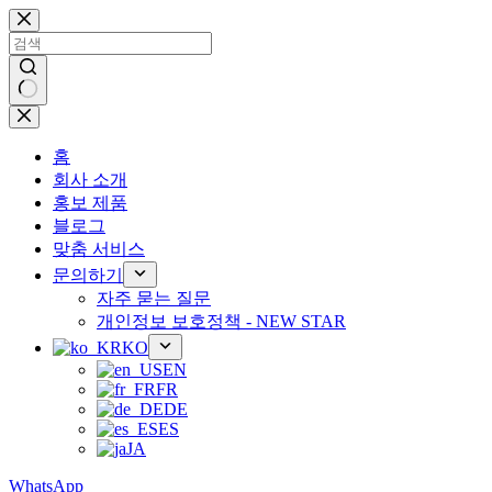
콘
텐
츠
로
건
결
너
과
뛰
홈
없
기
회사 소개
음
홍보 제품
블로그
맞춤 서비스
문의하기
자주 묻는 질문
개인정보 보호정책 - NEW STAR
KO
EN
FR
DE
ES
JA
WhatsApp