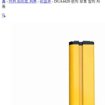
홈
-
안전 라이트 커튼
-
비표준
-
DGA4420 펀치 보호 장치 자
동
🔍