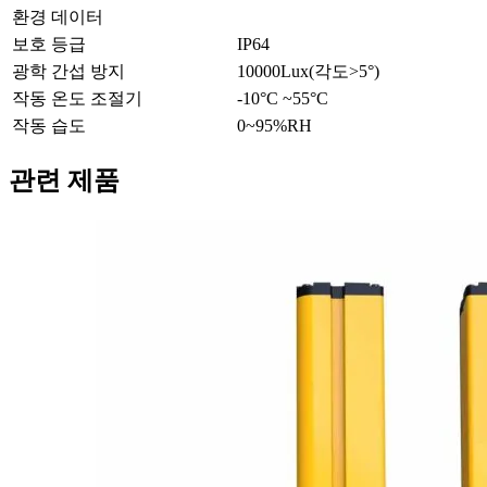
환경 데이터
보호 등급
IP64
광학 간섭 방지
10000Lux(각도>5°)
작동 온도 조절기
-10°C ~55°C
작동 습도
0~95%RH
관련 제품