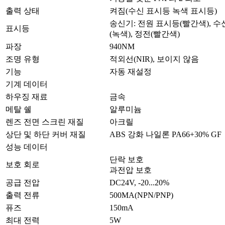
출력 상태
켜짐(수신 표시등 녹색 표시등)
송신기: 전원 표시등(빨간색), 
표시등
(녹색), 정전(빨간색)
파장
940NM
조명 유형
적외선(NIR), 보이지 않음
기능
자동 재설정
기계 데이터
하우징 재료
금속
메탈 쉘
알루미늄
렌즈 전면 스크린 재질
아크릴
상단 및 하단 커버 재질
ABS 강화 나일론 PA66+30% GF
성능 데이터
단락 보호
보호 회로
과전압 보호
공급 전압
DC24V, -20...20%
출력 전류
500MA(NPN/PNP)
퓨즈
150mA
최대 전력
5W