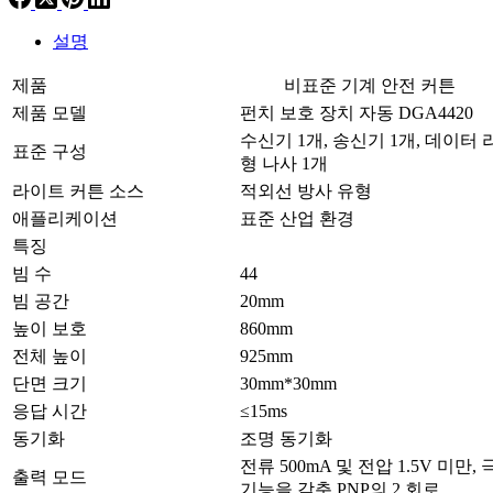
설명
제품
비표준 기계 안전 커튼
제품 모델
펀치 보호 장치 자동 DGA4420
수신기 1개, 송신기 1개, 데이터 라
표준 구성
형 나사 1개
라이트 커튼 소스
적외선 방사 유형
애플리케이션
표준 산업 환경
특징
빔 수
44
빔 공간
20mm
높이 보호
860mm
전체 높이
925mm
단면 크기
30mm*30mm
응답 시간
≤15ms
동기화
조명 동기화
전류 500mA 및 전압 1.5V 미만
출력 모드
기능을 갖춘 PNP의 2 회로