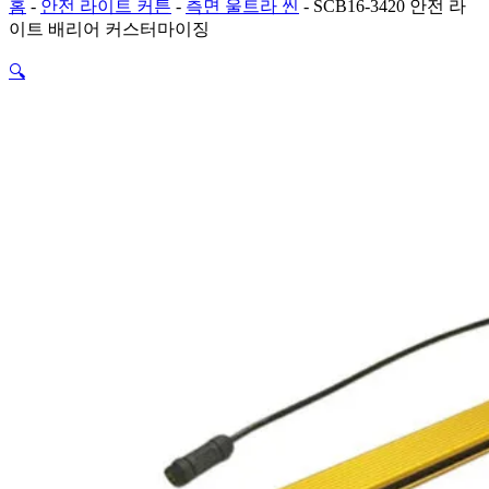
홈
-
안전 라이트 커튼
-
측면 울트라 씬
-
SCB16-3420 안전 라
이트 배리어 커스터마이징
🔍