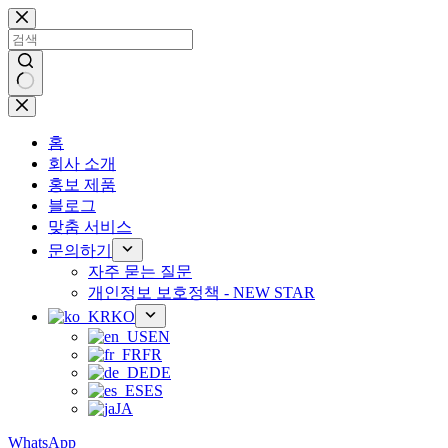
콘
텐
츠
로
건
결
너
과
뛰
홈
없
기
회사 소개
음
홍보 제품
블로그
맞춤 서비스
문의하기
자주 묻는 질문
개인정보 보호정책 - NEW STAR
KO
EN
FR
DE
ES
JA
WhatsApp