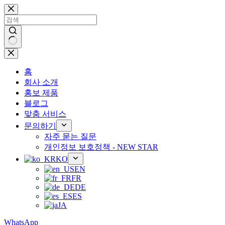
콘
텐
츠
로
건
결
너
과
뛰
홈
없
기
회사 소개
음
홍보 제품
블로그
맞춤 서비스
문의하기
자주 묻는 질문
개인정보 보호정책 - NEW STAR
KO
EN
FR
DE
ES
JA
WhatsApp