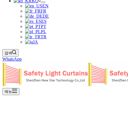
KO
EN
FR
DE
ES
PT
PL
TR
JA
검색
WhatsApp
메뉴