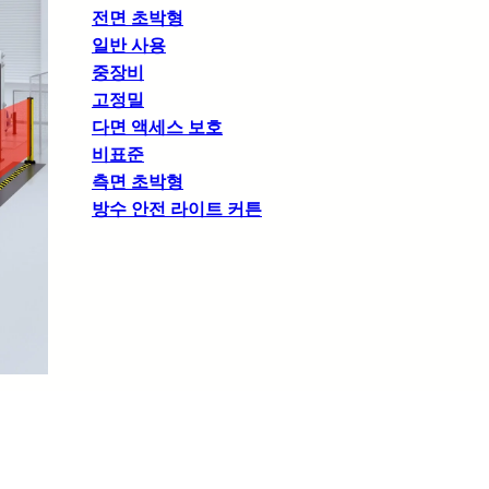
전면 초박형
일반 사용
중장비
고정밀
다면 액세스 보호
비표준
측면 초박형
방수 안전 라이트 커튼