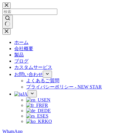
コ
ン
テ
ン
ツ
結
へ
果
ス
ホーム
な
キ
会社概要
し
ッ
製品
プ
ブログ
カスタムサービス
お問い合わせ
よくあるご質問
プライバシーポリシー - NEW STAR
JA
EN
FR
DE
ES
KO
WhatsApp