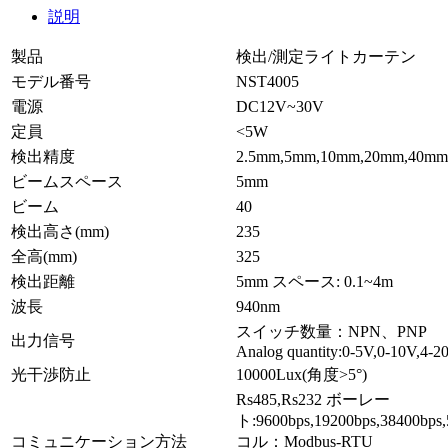
説明
製品
検出/測定ライトカーテン
モデル番号
NST4005
電源
DC12V~30V
定員
<5W
検出精度
2.5mm,5mm,10mm,20mm,40mm
ビームスペース
5mm
ビーム
40
検出高さ(mm)
235
全高(mm)
325
検出距離
5mm スペース: 0.1~4m
波長
940nm
スイッチ数量：NPN、PNP
出力信号
Analog quantity:0-5V,0-10V,4-
光干渉防止
10000Lux(角度>5°)
Rs485,Rs232 ボーレー
ト:9600bps,19200bps,38400bp
コミュニケーション方法
コル：Modbus-RTU