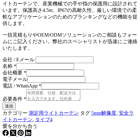
イトカーテンで、産業機械での手や指の保護用に設計されて
います。保護高さ4.5m、IP67の高耐久性、厳しい環境での柔
軟なアプリケーションのためのブランキングなどの機能を提
供します。
一括見積もりやOEM/ODMソリューションのご相談もフォー
ムにご記入ください。弊社のスペシャリストが迅速にご連絡
いたします。
会社 / Eメール
名称
*
会社概要
*
電子メール
電話 / WhatsApp
*
必要条件
*
送信
カテゴリー
測定用ライトカーテン
タグ
5mm解像度
,
安全ラ
イトカーテン
,
タイプ4
愛を分かち合う