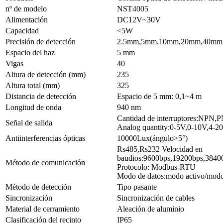
nº de modelo
NST4005
Alimentación
DC12V~30V
Capacidad
<5W
Precisión de detección
2.5mm,5mm,10mm,20mm,40mm
Espacio del haz
5 mm
Vigas
40
Altura de detección (mm)
235
Altura total (mm)
325
Distancia de detección
Espacio de 5 mm: 0,1~4 m
Longitud de onda
940 nm
Cantidad de interruptores:NPN,
Señal de salida
Analog quantity:0-5V,0-10V,4-
Antiinterferencias ópticas
10000Lux(ángulo>5°)
Rs485,Rs232 Velocidad en
baudios:9600bps,19200bps,3840
Método de comunicación
Protocolo: Modbus-RTU
Modo de datos:modo activo/modo
Método de detección
Tipo pasante
Sincronización
Sincronización de cables
Material de cerramiento
Aleación de aluminio
Clasificación del recinto
IP65