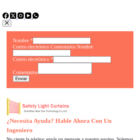
TEL: +86 15975011260
WhatsApp: +86 15975011260
Nombre
*
Correo electrónico Comentarios Nombre
Correo electrónico
*
Comentarios
Enviar
¿Necesita Ayuda? Hable Ahora Con Un
Ingeniero
No cierre la página: envíe un mensaje a nuestro equipo. Solemos