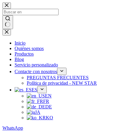
Ir
al
contenido
Sin
resultados
Inicio
Quiénes somos
Productos
Blog
Servicio personalizado
Contacte con nosotros
PREGUNTAS FRECUENTES
Política de privacidad - NEW STAR
ES
EN
FR
DE
JA
KO
WhatsApp
Teléfono：