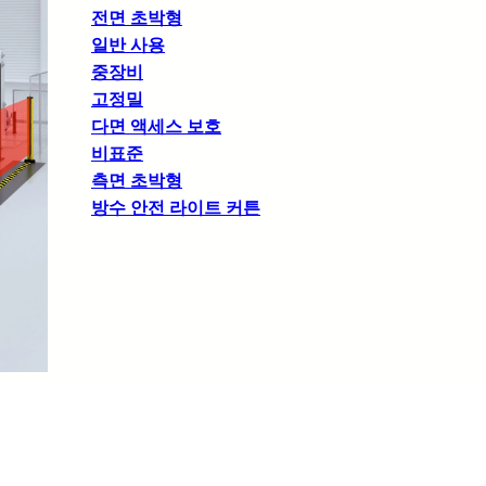
전면 초박형
일반 사용
중장비
고정밀
다면 액세스 보호
비표준
측면 초박형
방수 안전 라이트 커튼