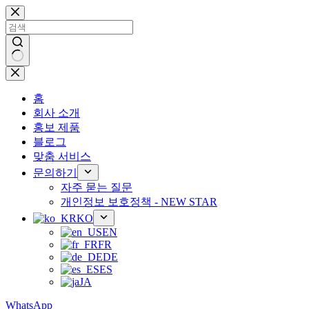
콘
텐
츠
로
건
결
너
과
뛰
홈
없
기
회사 소개
음
홍보 제품
블로그
맞춤 서비스
문의하기
자주 묻는 질문
개인정보 보호정책 - NEW STAR
KO
EN
FR
DE
ES
JA
WhatsApp