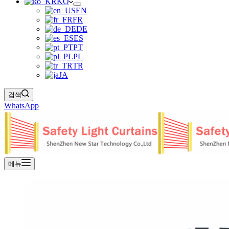
KO
EN
FR
DE
ES
PT
PL
TR
JA
검색
WhatsApp
메뉴