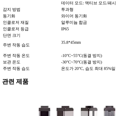
데이터 모드: 액티브 모드/패
감지 방법
투과형
동기화
와이어 동기화
인클로저 재질
알루미늄 합금
인클로저 등급
IP65
단면 크기
35.8*45mm
주변 작동 습도
주변 작동 온도
-10°C~55°C(동결 방지)
보관 온도
-30°C~70°C(동결 방지)
주변 작동 습도
온도가 20°C, 습도 최대 85%일
관련 제품