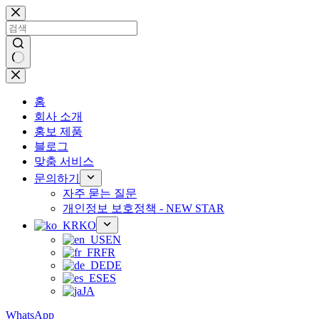
콘
텐
츠
로
건
결
너
과
뛰
홈
없
기
회사 소개
음
홍보 제품
블로그
맞춤 서비스
문의하기
자주 묻는 질문
개인정보 보호정책 - NEW STAR
KO
EN
FR
DE
ES
JA
WhatsApp