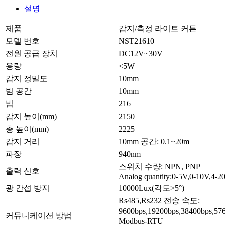
설명
제품
감지/측정 라이트 커튼
모델 번호
NST21610
전원 공급 장치
DC12V~30V
용량
<5W
감지 정밀도
10mm
빔 공간
10mm
빔
216
감지 높이(mm)
2150
총 높이(mm)
2225
감지 거리
10mm 공간: 0.1~20m
파장
940nm
스위치 수량: NPN, PNP
출력 신호
Analog quantity:0-5V,0-10V,4-
광 간섭 방지
10000Lux(각도>5°)
Rs485,Rs232 전송 속도:
9600bps,19200bps,38400bps,
커뮤니케이션 방법
Modbus-RTU