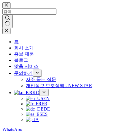
콘
텐
츠
로
건
결
너
과
뛰
홈
없
기
회사 소개
음
홍보 제품
블로그
맞춤 서비스
문의하기
자주 묻는 질문
개인정보 보호정책 - NEW STAR
KO
EN
FR
DE
ES
JA
WhatsApp