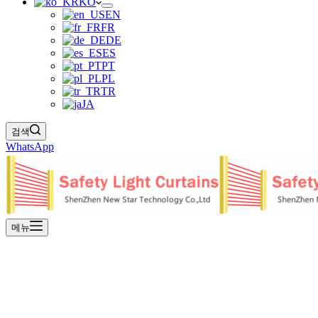
KO
EN
FR
DE
ES
PT
PL
TR
JA
검색
WhatsApp
메뉴