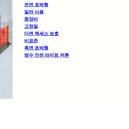
전면 초박형
일반 사용
중장비
고정밀
다면 액세스 보호
비표준
측면 초박형
방수 안전 라이트 커튼