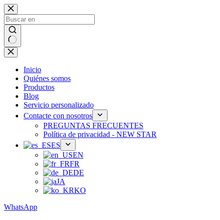
Ir
al
contenido
Sin
resultados
Inicio
Quiénes somos
Productos
Blog
Servicio personalizado
Contacte con nosotros
PREGUNTAS FRECUENTES
Política de privacidad - NEW STAR
ES
EN
FR
DE
JA
KO
WhatsApp
Teléfono：