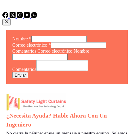
TEL: +86 15975011260
WhatsApp: +86 15975011260
Nombre
*
Correo electrónico
*
Comentarios Correo electrónico Nombre
Comentarios
Enviar
¿Necesita Ayuda? Hable Ahora Con Un
Ingeniero
No cierre la página: envíe un mensaje a nuestro equipo. Solemos