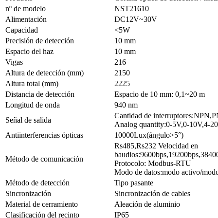
nº de modelo
NST21610
Alimentación
DC12V~30V
Capacidad
<5W
Precisión de detección
10 mm
Espacio del haz
10 mm
Vigas
216
Altura de detección (mm)
2150
Altura total (mm)
2225
Distancia de detección
Espacio de 10 mm: 0,1~20 m
Longitud de onda
940 nm
Cantidad de interruptores:NPN,
Señal de salida
Analog quantity:0-5V,0-10V,4-
Antiinterferencias ópticas
10000Lux(ángulo>5°)
Rs485,Rs232 Velocidad en
baudios:9600bps,19200bps,3840
Método de comunicación
Protocolo: Modbus-RTU
Modo de datos:modo activo/modo
Método de detección
Tipo pasante
Sincronización
Sincronización de cables
Material de cerramiento
Aleación de aluminio
Clasificación del recinto
IP65