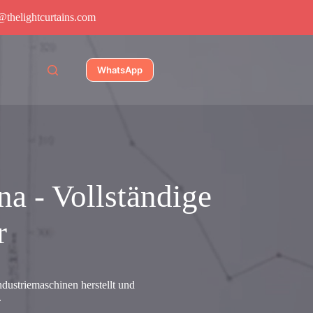
@thelightcurtains.com
WhatsApp
na - Vollständige
r
Industriemaschinen herstellt und
.