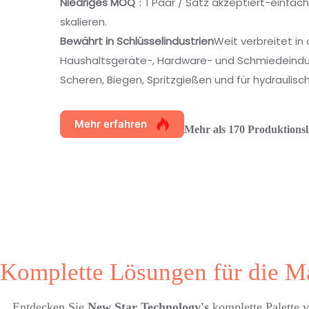
Niedriges MOQ
：1 Paar / Satz akzeptiert-einfach
skalieren.
Bewährt in Schlüsselindustrien
Weit verbreitet in
Haushaltsgeräte-, Hardware- und Schmiedeindus
Scheren, Biegen, Spritzgießen und für hydraulis
Mehr erfahren
Mehr als 170 Produktionsli
Komplette Lösungen für die Ma
Entdecken Sie
New Star Technology's
komplette Palette v