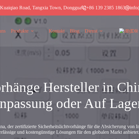
u Kuaiqiao Road, Tangxia Town, Donggua
+86 139 2385 1863
info
uns
Produkte
Kontakt
Blog
Dienst
DE
orhänge Hersteller in Chi
npassung oder Auf Lage
hina, der zertifizierte Sicherheitslichtvorhänge für die Absicherung von 
rlässige und kostengünstige Lösungen für den globalen Markt anbietet