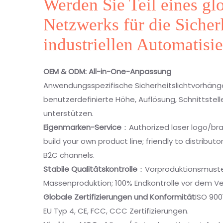
Werden Sie Teil eines gl
Netzwerks für die Sicherh
industriellen Automatisi
OEM & ODM: All-in-One-Anpassung
Anwendungsspezifische Sicherheitslichtvorhäng
benutzerdefinierte Höhe, Auflösung, Schnittste
unterstützen.
Eigenmarken-Service
：Authorized laser logo/bra
build your own product line; friendly to distribut
B2C channels.
Stabile Qualitätskontrolle
：Vorproduktionsmuste
Massenproduktion; 100% Endkontrolle vor dem V
Globale Zertifizierungen und Konformität
ISO 900
EU Typ 4, CE, FCC, CCC Zertifizierungen.