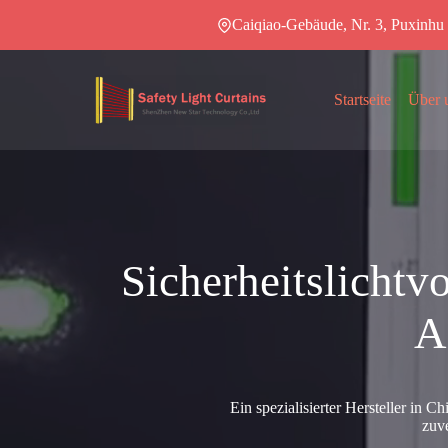
Zum
Caiqiao-Gebäude, Nr. 3, Puxinh
Inhalt
springen
Startseite
Über 
Sicherheitslichtv
A
Ein spezialisierter Hersteller in C
zuve