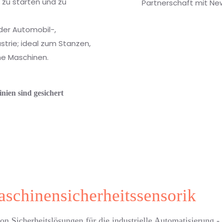
 zu starten und zu
Partnerschaft mit New
 der Automobil-,
trie; ideal zum Stanzen,
che Maschinen.
nien sind gesichert
schinensicherheitssensorik
on Sicherheitslösungen für die industrielle Automatisierung 