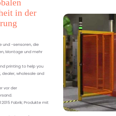
obalen
eit in der
erung
e und -sensoren, die
llen, Montage und mehr
nd printing to help you
or, dealer, wholesale and
r vor der
ersand.
1:2015 Fabrik; Produkte mit