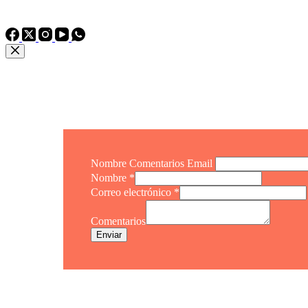
TEL: +86 15975011260
WhatsApp: +86 15975011260
Nombre Comentarios Email
Nombre
*
Correo electrónico
*
Comentarios
Enviar