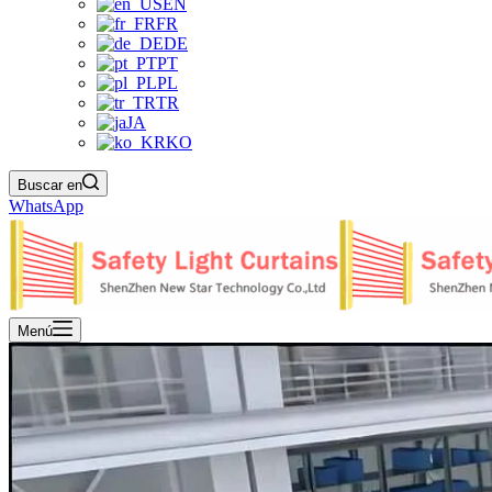
EN
FR
DE
PT
PL
TR
JA
KO
Buscar en
WhatsApp
Menú