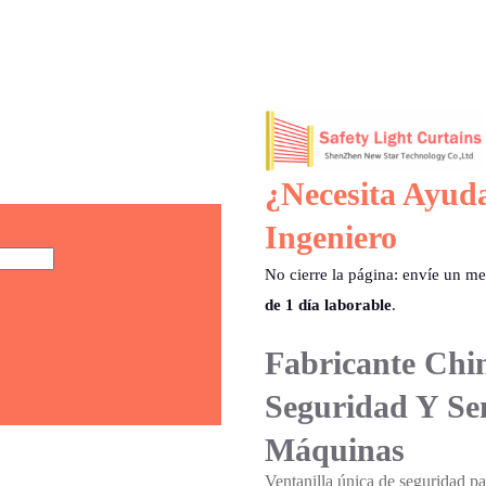
¿Necesita Ayud
Ingeniero
No cierre la página: envíe un m
de 1 día laborable
.
Fabricante Chi
Seguridad Y Se
Máquinas
Ventanilla única de segurida