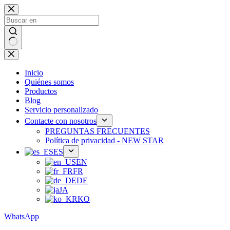
Ir
al
contenido
Sin
resultados
Inicio
Quiénes somos
Productos
Blog
Servicio personalizado
Contacte con nosotros
PREGUNTAS FRECUENTES
Política de privacidad - NEW STAR
ES
EN
FR
DE
JA
KO
WhatsApp
Teléfono：