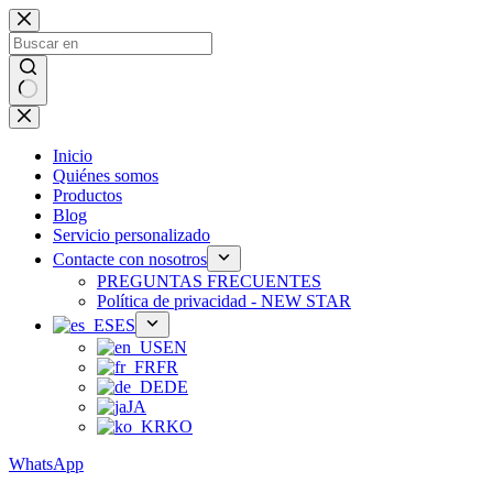
Ir
al
contenido
Sin
resultados
Inicio
Quiénes somos
Productos
Blog
Servicio personalizado
Contacte con nosotros
PREGUNTAS FRECUENTES
Política de privacidad - NEW STAR
ES
EN
FR
DE
JA
KO
WhatsApp
Teléfono：