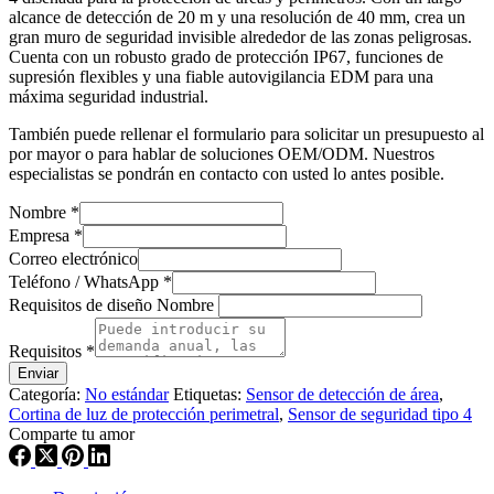
alcance de detección de 20 m y una resolución de 40 mm, crea un
gran muro de seguridad invisible alrededor de las zonas peligrosas.
Cuenta con un robusto grado de protección IP67, funciones de
supresión flexibles y una fiable autovigilancia EDM para una
máxima seguridad industrial.
También puede rellenar el formulario para solicitar un presupuesto al
por mayor o para hablar de soluciones OEM/ODM. Nuestros
especialistas se pondrán en contacto con usted lo antes posible.
Nombre
*
Empresa
*
Correo electrónico
Teléfono / WhatsApp
*
Requisitos de diseño Nombre
Requisitos
*
Enviar
Categoría:
No estándar
Etiquetas:
Sensor de detección de área
,
Cortina de luz de protección perimetral
,
Sensor de seguridad tipo 4
Comparte tu amor