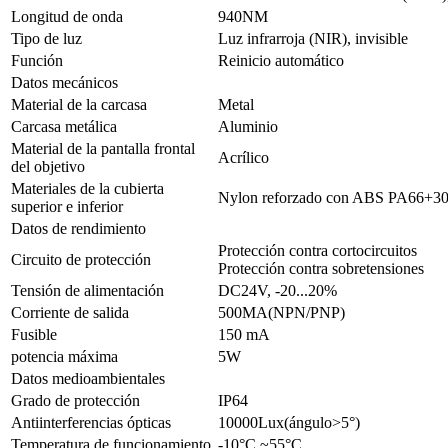
Longitud de onda
940NM
Tipo de luz
Luz infrarroja (NIR), invisible
Función
Reinicio automático
Datos mecánicos
Material de la carcasa
Metal
Carcasa metálica
Aluminio
Material de la pantalla frontal
Acrílico
del objetivo
Materiales de la cubierta
Nylon reforzado con ABS PA66+
superior e inferior
Datos de rendimiento
Protección contra cortocircuitos
Circuito de protección
Protección contra sobretensiones
Tensión de alimentación
DC24V, -20...20%
Corriente de salida
500MA(NPN/PNP)
Fusible
150 mA
potencia máxima
5W
Datos medioambientales
Grado de protección
IP64
Antiinterferencias ópticas
10000Lux(ángulo>5°)
Temperatura de funcionamiento
-10°C ~55°C