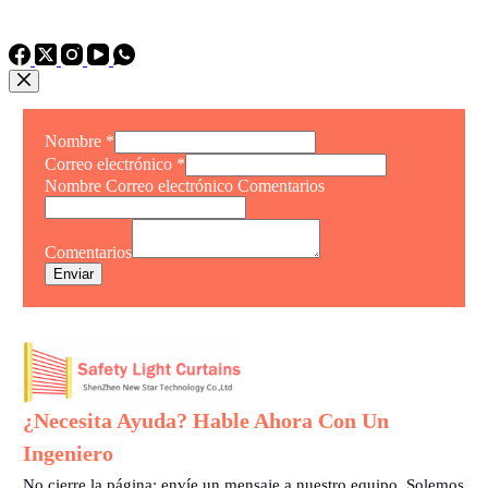
TEL: +86 15975011260
WhatsApp: +86 15975011260
Nombre
*
Correo electrónico
*
Nombre Correo electrónico Comentarios
Comentarios
Enviar
¿Necesita Ayuda? Hable Ahora Con Un
Ingeniero
No cierre la página: envíe un mensaje a nuestro equipo. Solemos