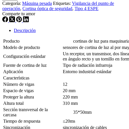
Categoría:
Máquina pesada
Etiquetas:
Vigilancia del punto de
operación
,
Cortina óptica de seguridad
,
Tipo 4 ESPE
Comparte tu amor
Descripción
Producto
cortinas de luz para maquinaria p
Modelo de producto
sensores de cortina de luz al por 
Un receptor, un transmisor, dos líne
Configuración estándar
en ángulo recto y un tornillo en for
Fuente de cortina de luz
Tipo de radiación infrarroja
Aplicación
Entorno industrial estándar
Características
Número de vigas
12
Espacio de vigas
20 mm
Proteger la altura
220 mm
Altura total
310 mm
Sección transversal de la
35*50mm
carcasa
Tiempo de respuesta
≤20ms
Sincronización
sincronización de cables