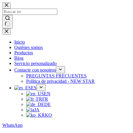
Ir
al
contenido
Sin
resultados
Inicio
Quiénes somos
Productos
Blog
Servicio personalizado
Contacte con nosotros
PREGUNTAS FRECUENTES
Política de privacidad - NEW STAR
ES
EN
FR
DE
JA
KO
WhatsApp
Teléfono：