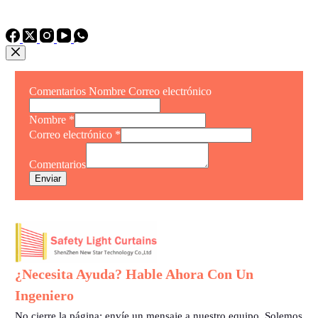
TEL: +86 15975011260
WhatsApp: +86 15975011260
Comentarios Nombre Correo electrónico
Nombre
*
Correo electrónico
*
Comentarios
Enviar
¿Necesita Ayuda? Hable Ahora Con Un
Ingeniero
No cierre la página: envíe un mensaje a nuestro equipo. Solemos