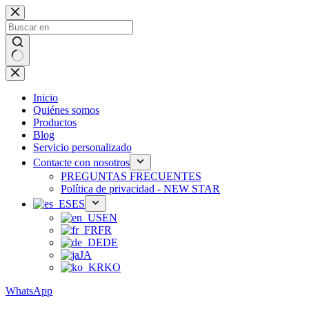
Ir
al
contenido
Sin
resultados
Inicio
Quiénes somos
Productos
Blog
Servicio personalizado
Contacte con nosotros
PREGUNTAS FRECUENTES
Política de privacidad - NEW STAR
ES
EN
FR
DE
JA
KO
WhatsApp
Teléfono：