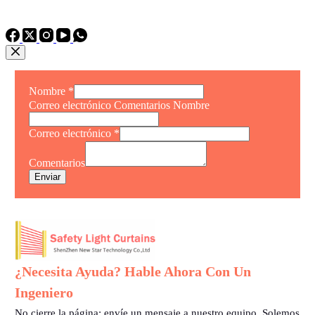
TEL: +86 15975011260
WhatsApp: +86 15975011260
Nombre
*
Correo electrónico Comentarios Nombre
Correo electrónico
*
Comentarios
Enviar
¿Necesita Ayuda? Hable Ahora Con Un
Ingeniero
No cierre la página: envíe un mensaje a nuestro equipo. Solemos