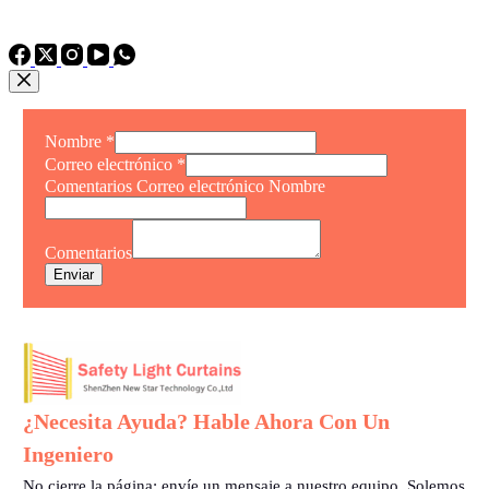
TEL: +86 15975011260
WhatsApp: +86 15975011260
Nombre
*
Correo electrónico
*
Comentarios Correo electrónico Nombre
Comentarios
Enviar
¿Necesita Ayuda? Hable Ahora Con Un
Ingeniero
No cierre la página: envíe un mensaje a nuestro equipo. Solemos