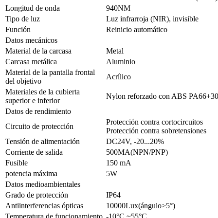
Longitud de onda
940NM
Tipo de luz
Luz infrarroja (NIR), invisible
Función
Reinicio automático
Datos mecánicos
Material de la carcasa
Metal
Carcasa metálica
Aluminio
Material de la pantalla frontal
Acrílico
del objetivo
Materiales de la cubierta
Nylon reforzado con ABS PA66+
superior e inferior
Datos de rendimiento
Protección contra cortocircuitos
Circuito de protección
Protección contra sobretensiones
Tensión de alimentación
DC24V, -20...20%
Corriente de salida
500MA(NPN/PNP)
Fusible
150 mA
potencia máxima
5W
Datos medioambientales
Grado de protección
IP64
Antiinterferencias ópticas
10000Lux(ángulo>5°)
Temperatura de funcionamiento
-10°C ~55°C