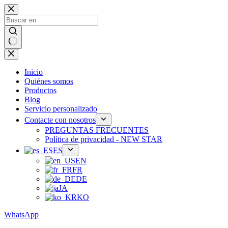
Ir
al
contenido
Sin
resultados
Inicio
Quiénes somos
Productos
Blog
Servicio personalizado
Contacte con nosotros
PREGUNTAS FRECUENTES
Política de privacidad - NEW STAR
ES
EN
FR
DE
JA
KO
WhatsApp
Teléfono：