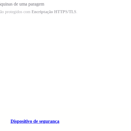
uinas de uma paragem
tão protegidos com
Encriptação HTTPS/TLS
.
Dispositivo de segurança