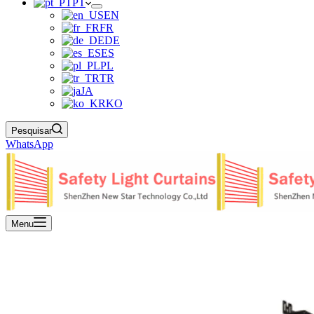
PT
EN
FR
DE
ES
PL
TR
JA
KO
Pesquisar
WhatsApp
Menu