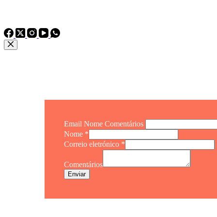
Telefone：
TEL: +86 15975011260
WhatsApp: +86 15975011260
Email Nome Comentários
Nome
*
Correio eletrónico
*
Comentários
Enviar