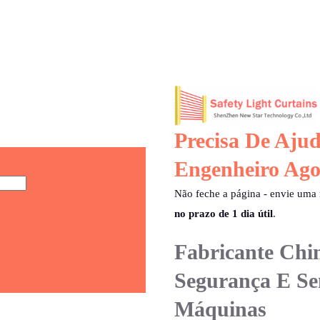
Precisa De Aj
Engenheiro Ago
Não feche a página - envie um
no prazo de 1 dia útil
.
Fabricante Chi
Segurança E Se
Máquinas