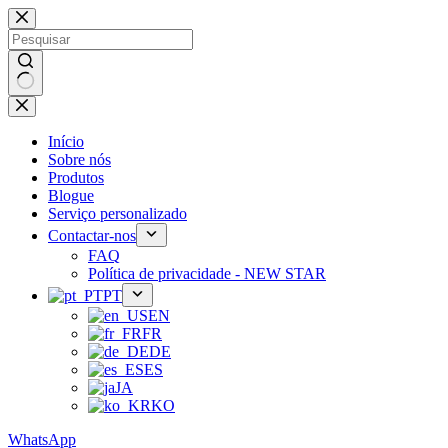
Saltar
para
o
conteúdo
Sem
resultados
Início
Sobre nós
Produtos
Blogue
Serviço personalizado
Contactar-nos
FAQ
Política de privacidade - NEW STAR
PT
EN
FR
DE
ES
JA
KO
WhatsApp