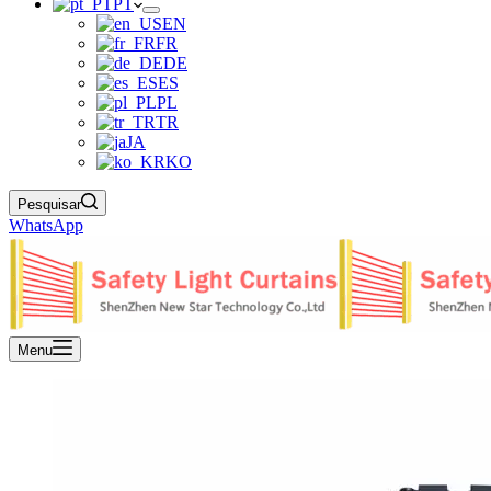
PT
EN
FR
DE
ES
PL
TR
JA
KO
Pesquisar
WhatsApp
Menu