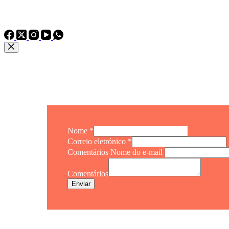
Telefone：
TEL: +86 15975011260
WhatsApp: +86 15975011260
Nome
*
Correio eletrónico
*
Comentários Nome do e-mail
Comentários
Enviar