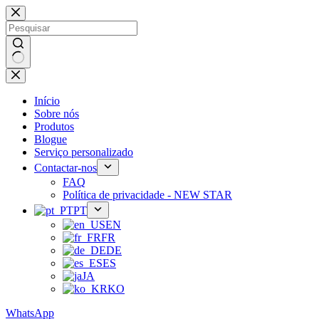
Saltar
para
o
conteúdo
Sem
resultados
Início
Sobre nós
Produtos
Blogue
Serviço personalizado
Contactar-nos
FAQ
Política de privacidade - NEW STAR
PT
EN
FR
DE
ES
JA
KO
WhatsApp