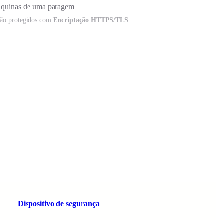
uinas de uma paragem
tão protegidos com
Encriptação HTTPS/TLS
.
Dispositivo de segurança