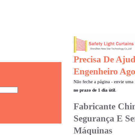
Precisa De Aj
Engenheiro Ago
Não feche a página - envie um
no prazo de 1 dia útil
.
Fabricante Chi
Segurança E Se
Máquinas