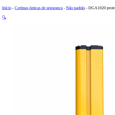
Início
-
Cortinas ópticas de segurança
-
Não padrão
-
DGA1020 protecç
🔍