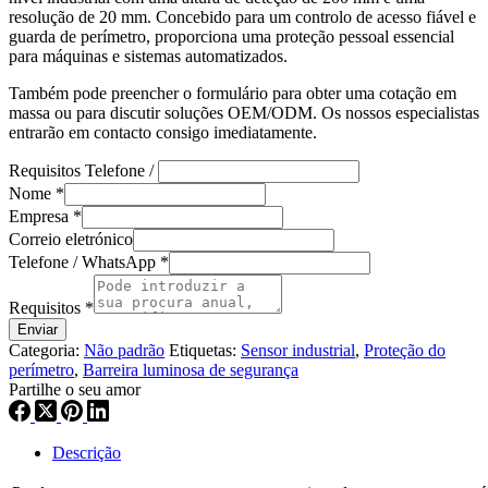
resolução de 20 mm. Concebido para um controlo de acesso fiável e
guarda de perímetro, proporciona uma proteção pessoal essencial
para máquinas e sistemas automatizados.
Também pode preencher o formulário para obter uma cotação em
massa ou para discutir soluções OEM/ODM. Os nossos especialistas
entrarão em contacto consigo imediatamente.
Requisitos Telefone /
Nome
*
Empresa
*
Correio eletrónico
Telefone / WhatsApp
*
Requisitos
*
Enviar
Categoria:
Não padrão
Etiquetas:
Sensor industrial
,
Proteção do
perímetro
,
Barreira luminosa de segurança
Partilhe o seu amor
Descrição