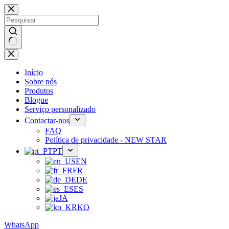
Saltar
para
o
conteúdo
Sem
resultados
Início
Sobre nós
Produtos
Blogue
Serviço personalizado
Contactar-nos
FAQ
Política de privacidade - NEW STAR
PT
EN
FR
DE
ES
JA
KO
WhatsApp