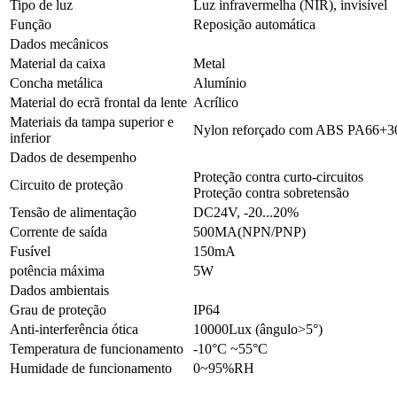
Tipo de luz
Luz infravermelha (NIR), invisível
Função
Reposição automática
Dados mecânicos
Material da caixa
Metal
Concha metálica
Alumínio
Material do ecrã frontal da lente
Acrílico
Materiais da tampa superior e
Nylon reforçado com ABS PA66+
inferior
Dados de desempenho
Proteção contra curto-circuitos
Circuito de proteção
Proteção contra sobretensão
Tensão de alimentação
DC24V, -20...20%
Corrente de saída
500MA(NPN/PNP)
Fusível
150mA
potência máxima
5W
Dados ambientais
Grau de proteção
IP64
Anti-interferência ótica
10000Lux (ângulo>5°)
Temperatura de funcionamento
-10°C ~55°C
Humidade de funcionamento
0~95%RH