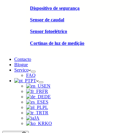
Dispositivo de segurança
Sensor de caudal
Sensor fotoelétrico
Cortinas de luz de medição
Contacto
Blogue
Serviço
FAQ
PT
EN
FR
DE
ES
PL
TR
JA
KO