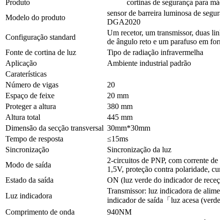
Produto
cortinas de segurança para máqu
sensor de barreira luminosa de segur
Modelo do produto
DGA2020
Um recetor, um transmissor, duas li
Configuração standard
de ângulo reto e um parafuso em fo
Fonte de cortina de luz
Tipo de radiação infravermelha
Aplicação
Ambiente industrial padrão
Caraterísticas
Número de vigas
20
Espaço de feixe
20 mm
Proteger a altura
380 mm
Altura total
445 mm
Dimensão da secção transversal
30mm*30mm
Tempo de resposta
≤15ms
Sincronização
Sincronização da luz
2-circuitos de PNP, com corrente de
Modo de saída
1,5V, proteção contra polaridade, cur
Estado da saída
ON (luz verde do indicador de rece
Transmissor: luz indicadora de alime
Luz indicadora
indicador de saída「luz acesa (verde
Comprimento de onda
940NM