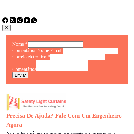
Telefone：
TEL: +86 15975011260
WhatsApp: +86 15975011260
Nome
*
Comentários Nome Email
Correio eletrónico
*
Comentários
Enviar
Precisa De Ajuda? Fale Com Um Engenheiro
Agora
Não feche a página - envie uma mensagem à nossa equipa.