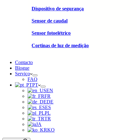
Dispositivo de segurança
Sensor de caudal
Sensor fotoelétrico
Cortinas de luz de medição
Contacto
Blogue
Serviço
FAQ
PT
EN
FR
DE
ES
PL
TR
JA
KO