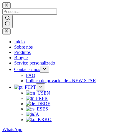
Saltar
para
o
conteúdo
Sem
resultados
Início
Sobre nós
Produtos
Blogue
Serviço personalizado
Contactar-nos
FAQ
Política de privacidade - NEW STAR
PT
EN
FR
DE
ES
JA
KO
WhatsApp