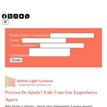
Telefone：
TEL: +86 15975011260
WhatsApp: +86 15975011260
Nome Email Comentários
Nome
*
Correio eletrónico
*
Comentários
Enviar
Precisa De Ajuda? Fale Com Um Engenheiro
Agora
Não feche a página - envie uma mensagem à nossa equipa.