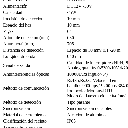
Alimentación
DC12V~30V
Capacidad
<5W
Precisión de detección
10 mm
Espacio del haz
10 mm
Vigas
64
Altura de detección (mm)
630
Altura total (mm)
705
Distancia de detección
Espacio de 10 mm: 0,1~20 m
Longitud de onda
940 nm
Cantidad de interruptores:NPN,
Señal de salida
Analog quantity:0-5V,0-10V,4-
Antiinterferencias ópticas
10000Lux(ángulo>5°)
Rs485,Rs232 Velocidad en
baudios:9600bps,19200bps,3840
Método de comunicación
Protocolo: Modbus-RTU
Modo de datos:modo activo/modo
Método de detección
Tipo pasante
Sincronización
Sincronización de cables
Material de cerramiento
Aleación de aluminio
Clasificación del recinto
IP65
Tamaño de la sección