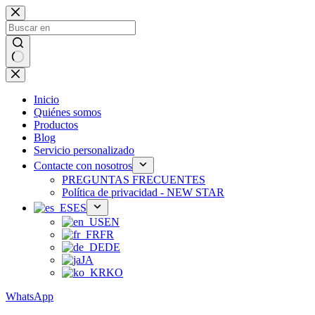
Ir
al
contenido
Sin
resultados
Inicio
Quiénes somos
Productos
Blog
Servicio personalizado
Contacte con nosotros
PREGUNTAS FRECUENTES
Política de privacidad - NEW STAR
ES
EN
FR
DE
JA
KO
WhatsApp
Teléfono：