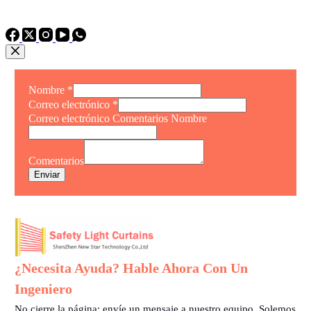
TEL: +86 15975011260
WhatsApp: +86 15975011260
Nombre
*
Correo electrónico
*
Correo electrónico Comentarios Nombre
Comentarios
Enviar
¿Necesita Ayuda? Hable Ahora Con Un
Ingeniero
No cierre la página: envíe un mensaje a nuestro equipo. Solemos