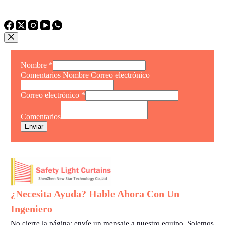
TEL: +86 15975011260
WhatsApp: +86 15975011260
Nombre
*
Comentarios Nombre Correo electrónico
Correo electrónico
*
Comentarios
Enviar
¿Necesita Ayuda? Hable Ahora Con Un
Ingeniero
No cierre la página: envíe un mensaje a nuestro equipo. Solemos