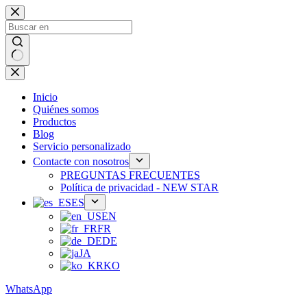
Ir
al
contenido
Sin
resultados
Inicio
Quiénes somos
Productos
Blog
Servicio personalizado
Contacte con nosotros
PREGUNTAS FRECUENTES
Política de privacidad - NEW STAR
ES
EN
FR
DE
JA
KO
WhatsApp
Teléfono：