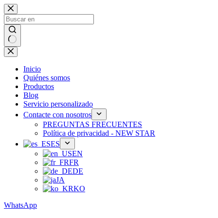
Ir
al
contenido
Sin
resultados
Inicio
Quiénes somos
Productos
Blog
Servicio personalizado
Contacte con nosotros
PREGUNTAS FRECUENTES
Política de privacidad - NEW STAR
ES
EN
FR
DE
JA
KO
WhatsApp
Teléfono：