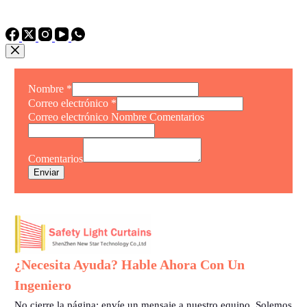
TEL: +86 15975011260
WhatsApp: +86 15975011260
Nombre
*
Correo electrónico
*
Correo electrónico Nombre Comentarios
Comentarios
Enviar
¿Necesita Ayuda? Hable Ahora Con Un
Ingeniero
No cierre la página: envíe un mensaje a nuestro equipo. Solemos